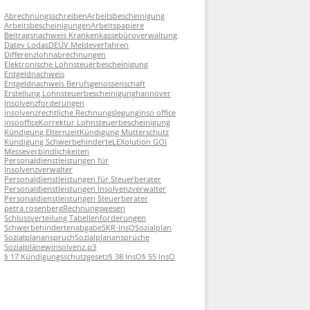
Abrechnungsschreiben
Arbeitsbescheinigung
Arbeitsbescheinigungen
Arbeitspapiere
Beitragsnachweis Krankenkasse
büroverwaltung
Datev Lodas
DEÜV Meldeverfahren
Differenzlohnabrechnungen
Elektronische Lohnsteuerbescheinigung
Entgeldnachweis
Entgeldnachweis Berufsgenossenschaft
Erstellung Lohnsteuerbescheinigung
hannover
Insolvenzforderungen
insolvenzrechtliche Rechnungslegung
inso office
insooffice
Korrektur Lohnsteuerbescheinigung
Kündigung Elternzeit
Kündigung Mutterschutz
Kündigung Schwerbehinderte
LEXolution GOI
Messeverbindlichkeiten
Personaldienstleistungen für
Insolvenzverwalter
Personaldienstleistungen für Steuerberater
Personaldienstleistungen Insolvenzverwalter
Personaldienstleistungen Steuerberater
petra rosenberg
Rechnungswesen
Schlussverteilung Tabellenforderungen
Schwerbehindertenabgabe
SKR-InsO
Sozialplan
Sozialplananspruch
Sozialplanansprüche
Sozialpläne
winsolvenz.p3
§ 17 Kündigungsschutzgesetz
§ 38 InsO
§ 55 InsO