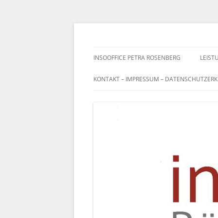
Zum
Inhalt
springen
InsoOffice Bürover
INSOOFFICE PETRA ROSENBERG
LEIS
KONTAKT – IMPRESSUM – DATENSCHUTZER